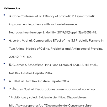
Referencias
3.
Cano Contreras et al. Efficacy of probiotic I3.1 symptomatic
improvement in patients with lactose intolerance.
Neurogastroenterology & Motility. 2019;31(Suppl. 3):e13658:48.
4.
Lorén, V. et al. Comparative Effect of the I3.1 Probiotic Formula in
Two Animal Models of Colitis. Probiotics and Antimicrobial Proteins.
2017;9(1):71–80.
5.
Guarner & Schaafsma, Int J Food Microbiol 1998.; 2. Hill et al.,
Nat Rev Gastroe Hepatol 2014.
6.
Hill et al., Nat Rev Gastroe Hepatol 2014.
7.
Álvarez G, et al. Declaraciones consensuadas del workshop
“Probióticos y salud. Evidencia científica. Disponible en:
http://www.sepyp.es/pdf/Documento-de-Consenso-sobre-